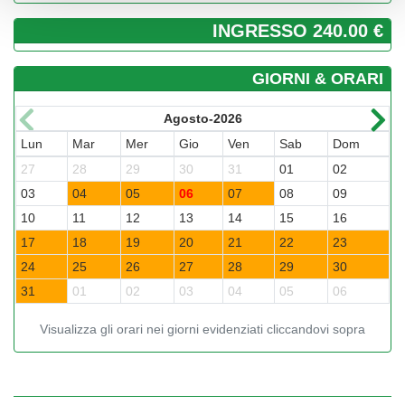
­INGRESSO 240.00 €
GIORNI & ORARI
Agosto-2026
Lun
Mar
Mer
Gio
Ven
Sab
Dom
L
27
28
29
30
31
01
02
3
03
04
05
06
07
08
09
0
10
11
12
13
14
15
16
1
17
18
19
20
21
22
23
2
24
25
26
27
28
29
30
2
31
01
02
03
04
05
06
0
Visualizza gli orari nei giorni evidenziati cliccandovi sopra