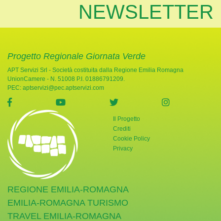
NEWSLETTER
Progetto Regionale Giornata Verde
APT Servizi Srl - Società costituita dalla Regione Emilia Romagna
UnionCamere - N. 51008 P.I. 01886791209.
PEC:
aptservizi@pec.aptservizi.com
visita la pagina Facebook di Giornata Verde
visita la pagina YouTube di Giornata Ve
visita la pagina Twitter di
visita la pag
Il Progetto
Crediti
Cookie Policy
Privacy
REGIONE EMILIA-ROMAGNA
EMILIA-ROMAGNA TURISMO
TRAVEL EMILIA-ROMAGNA