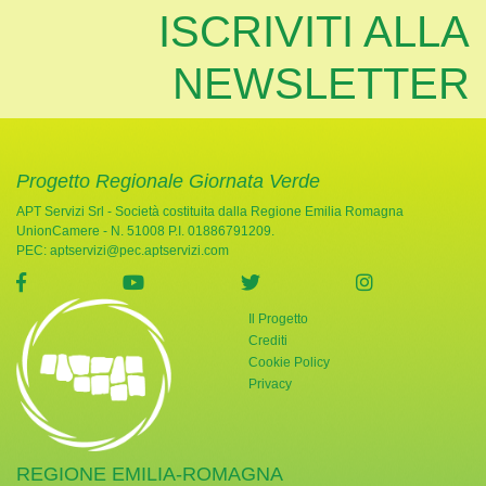
ISCRIVITI ALLA
NEWSLETTER
Progetto Regionale Giornata Verde
APT Servizi Srl - Società costituita dalla Regione Emilia Romagna
UnionCamere - N. 51008 P.I. 01886791209.
PEC:
aptservizi@pec.aptservizi.com
visita la pagina Facebook di Giornata Verde
visita la pagina YouTube di Giornata Ve
visita la pagina Twitter di
visita la pag
Il Progetto
Crediti
Cookie Policy
Privacy
REGIONE EMILIA-ROMAGNA