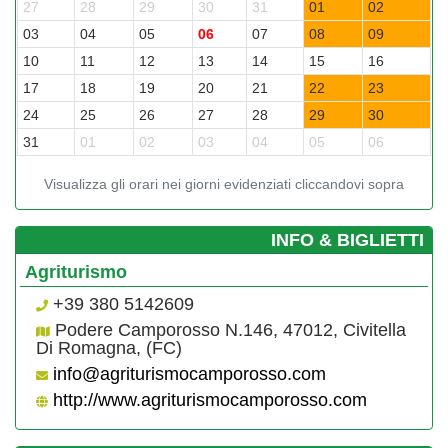
27
28
29
30
31
01
02
3
03
04
05
06
07
08
09
0
10
11
12
13
14
15
16
1
17
18
19
20
21
22
23
2
24
25
26
27
28
29
30
2
31
01
02
03
04
05
06
0
Visualizza gli orari nei giorni evidenziati cliccandovi sopra
­INFO & BIGLIETTI
Agriturismo
+39 380 5142609
Podere Camporosso N.146, 47012, Civitella
Di Romagna, (FC)
info@agriturismocamporosso.com
http://www.agriturismocamporosso.com