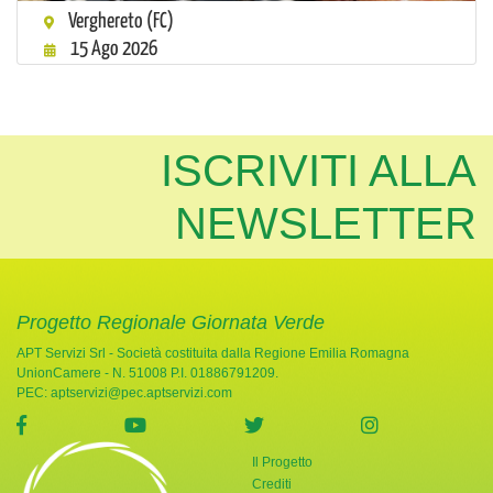
Verghereto (FC)
15 Ago 2026
ISCRIVITI ALLA
NEWSLETTER
Progetto Regionale Giornata Verde
APT Servizi Srl - Società costituita dalla Regione Emilia Romagna
UnionCamere - N. 51008 P.I. 01886791209.
PEC:
aptservizi@pec.aptservizi.com
visita la pagina Facebook di Giornata Verde
visita la pagina YouTube di Giornata Ve
visita la pagina Twitter di
visita la pag
Il Progetto
Crediti