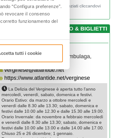
Visualizza gli orari nei giorni evidenziati cliccandovi
ccando “Configura preferenze”.
sopra
 può revocare il consenso
l corretto funzionamento del
­INFO & BIGLIETTI
egreteria
+39.0532.329050
ccetta tutti i cookie
via Verginese 56, fraz. Gambulaga,
44015, Portomaggiore, (FE)
verginese@atlantide.net
https://www.atlantide.net/verginese
La Delizia del Verginese è aperta tutto l'anno
mercoledì, venerdì, sabato, domenica e festivi.
Orario Estivo: da marzo a ottobre mercoledì e
venerdì dalle 8.30 alle 13.30; sabato, domenica e
festivi dalle 10.00 alle 12.30 e dalle 15.30 alle 19.00.
Orario Invernale: da novembre a febbraio mercoledì
e venerdì dalle 8.30 alle 13.30; sabato, domenica e
festivi dalle 10.00 alle 13.00 e dalle 14.00 alle 17.00.
Chiuso 25 e 26 dicembre; 1 gennaio.