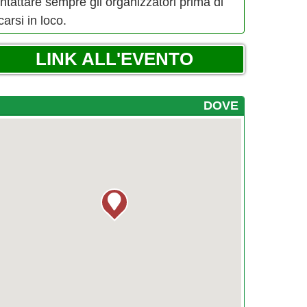
ntattare sempre gli organizzatori prima di
carsi in loco.
LINK ALL'EVENTO
DOVE