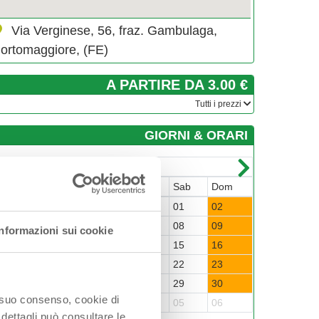
Via Verginese, 56, fraz. Gambulaga,
ortomaggiore, (FE)
A PARTIRE DA 3.00 €
­Tutti i prezzi
GIORNI & ORARI
Marzo-2025
un
Mar
Mer
Gio
Ven
Sab
Dom
Lun
Mar
4
25
26
27
28
01
02
31
01
3
04
05
06
07
08
09
07
08
Informazioni sui cookie
0
11
12
13
14
15
16
14
15
7
18
19
20
21
22
23
21
22
4
25
26
27
28
29
30
28
29
o suo consenso, cookie di
1
01
02
03
04
05
06
05
06
 dettagli può consultare le