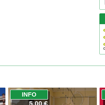
­INFO
5.00 €