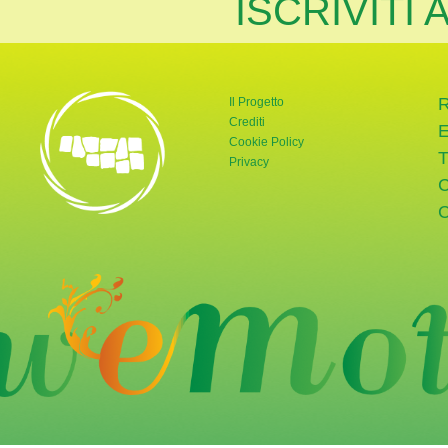
ISCRIVITI
Il Progetto
Crediti
Cookie Policy
Privacy
rnata Verde
tter di Giornata Verde
a pagina Instagram di Giornata Verde