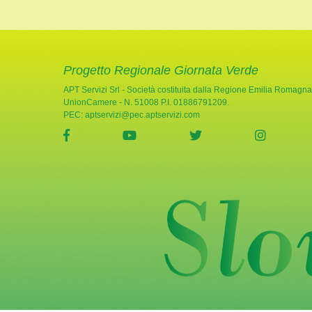
Progetto Regionale Giornata Verde
APT Servizi Srl - Società costituita dalla Regione Emilia Romagna
UnionCamere - N. 51008 P.I. 01886791209.
PEC:
aptservizi@pec.aptservizi.com
visita la pagina Facebook di Giornata Verde
visita la pagina YouTube di Gio
visita la pagina Twi
visita l