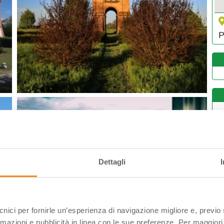
P
L
2
0
Dettagli
1
1
2
ecnici per fornirle un’esperienza di navigazione migliore e, previ
3
rmazioni e pubblicità in linea con le sue preferenze. Per maggiori