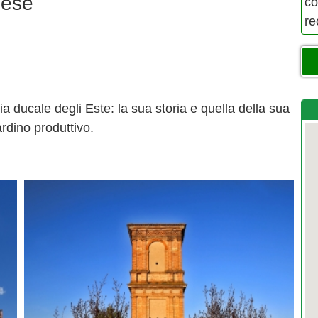
nese
co
re
lia ducale degli Este: la sua storia e quella della sua
iardino produttivo.