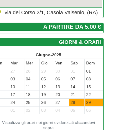
via del Corso 2/1, Casola Valsenio, (RA)
A PARTIRE DA 5.00 €
GIORNI & ORARI
Giugno-2025
un
Mar
Mer
Gio
Ven
Sab
Dom
6
27
28
29
30
31
01
2
03
04
05
06
07
08
9
10
11
12
13
14
15
6
17
18
19
20
21
22
3
24
25
26
27
28
29
0
01
02
03
04
05
06
Visualizza gli orari nei giorni evidenziati cliccandovi
sopra