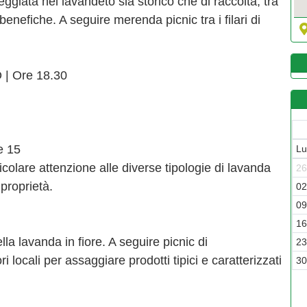
ggiata nel lavandeto sia storico che di raccolta, tra
 benefiche. A seguire merenda picnic tra i filari di
 Ore 18.30
e 15
L
icolare attenzione alle diverse tipologie di lavanda
2
proprietà.
0
0
1
ella lavanda in fiore. A seguire picnic di
2
i locali per assaggiare prodotti tipici e caratterizzati
3