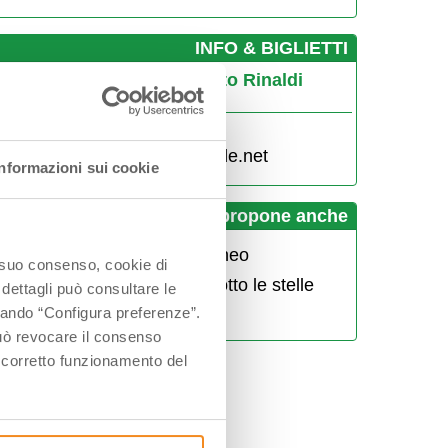
­INFO & BIGLIETTI
iardino delle Erbe "Augusto Rinaldi
eroni"
335 1209933
giardinodelleerbe@atlantide.net
Informazioni sui cookie
Giardino delle Erbe propone anche
L'orto aromatico mediterraneo
o suo consenso, cookie di
Degustazione aromatica sotto le stelle
 dettagli può consultare le
ccando “Configura preferenze”.
Ricette da Giardino
 può revocare il consenso
l corretto funzionamento del