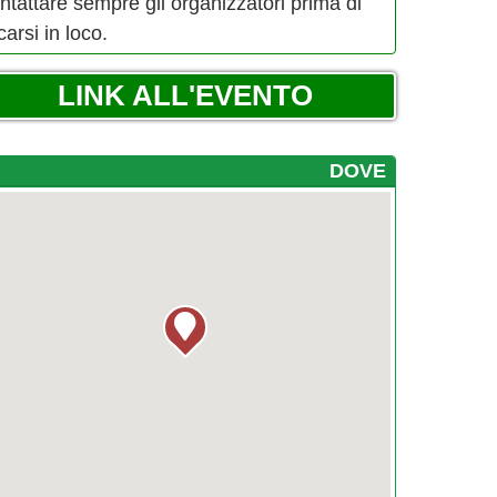
ntattare sempre gli organizzatori prima di
carsi in loco.
LINK ALL'EVENTO
DOVE