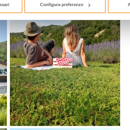
ssari
Configura preferenze
A