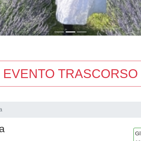
EVENTO TRASCORSO
a
da
Gl