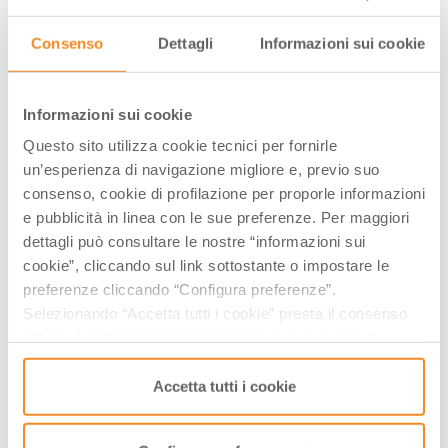
Consenso
Dettagli
Informazioni sui cookie
Informazioni sui cookie
Piazza Dante, 1, 42020, Quattro Castella,
Questo sito utilizza cookie tecnici per fornirle
(RE)
un’esperienza di navigazione migliore e, previo suo
consenso, cookie di profilazione per proporle informazioni
A PARTIRE DA 6.00 €
e pubblicità in linea con le sue preferenze. Per maggiori
dettagli può consultare le nostre “informazioni sui
GIORNI & ORARI
cookie”, cliccando sul link sottostante o impostare le
preferenze cliccando “Configura preferenze”.
Luglio-2024
Selezionando “Accetta tutti i cookie” presta il consenso
Lun
Mar
Mer
Gio
Ven
Sab
Dom
all’uso di tutti i tipi di cookie mentre può revocare il
01
02
03
04
05
06
07
consenso cliccando su “Usa solo i cookie necessari” e
saranno attivati i soli cookie tecnici necessari al corretto
08
09
10
11
12
13
14
Accetta tutti i cookie
funzionamento del sito.
15
16
17
18
19
20
21
22
23
24
25
26
27
28