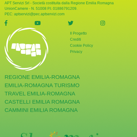
APT Servizi Srl - Società costituita dalla Regione Emilia Romagna
UnionCamere - N. 51008 P.I. 01886791209.
PEC:
aptservizi@pec.aptservizi.com
visita la pagina Facebook di Giornata Verde
visita la pagina YouTube di Giornata Ve
visita la pagina Twitter di
visita la pag
Il Progetto
Crediti
Cookie Policy
Privacy
REGIONE EMILIA-ROMAGNA
EMILIA-ROMAGNA TURISMO
TRAVEL EMILIA-ROMAGNA
CASTELLI EMILIA ROMAGNA
CAMMINI EMILIA ROMAGNA