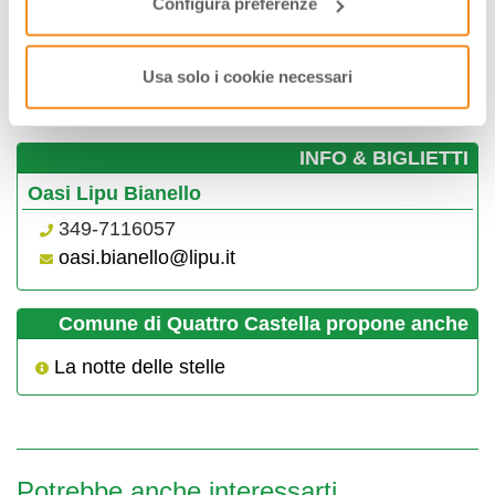
Configura preferenze
29
30
31
01
02
03
04
05
06
07
08
09
10
11
Usa solo i cookie necessari
Visualizza gli orari nei giorni evidenziati cliccandovi sopra
­INFO & BIGLIETTI
Oasi Lipu Bianello
349-7116057
oasi.bianello@lipu.it
Comune di Quattro Castella propone anche
La notte delle stelle
Potrebbe anche interessarti...