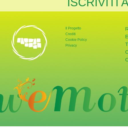
ISCRIVITI
Il Progetto
Crediti
Cookie Policy
Privacy
rnata Verde
tter di Giornata Verde
a pagina Instagram di Giornata Verde