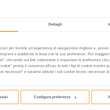
L
2
0
Dettagli
1
1
2
ecnici per fornirle un’esperienza di navigazione migliore e, previ
3
rmazioni e pubblicità in linea con le sue preferenze. Per maggiori
ie”, cliccando sul link sottostante o impostare le preferenze cli
cookie” presta il consenso all’uso di tutti i tipi di cookie mentre
ie necessari” e saranno attivati i soli cookie tecnici necessari a
U
ssari
Configura preferenze
A