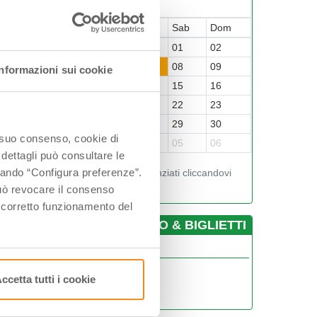
Agosto-2026
un
Mar
Mer
Gio
Ven
Sab
Dom
7
28
29
30
31
01
02
3
04
05
06
07
08
09
Informazioni sui cookie
0
11
12
13
14
15
16
7
18
19
20
21
22
23
4
25
26
27
28
29
30
o suo consenso, cookie di
1
01
02
03
04
05
06
 dettagli può consultare le
ccando “Configura preferenze”.
Visualizza gli orari nei giorni evidenziati cliccandovi
sopra
 può revocare il consenso
l corretto funzionamento del
­INFO & BIGLIETTI
fficio Turistico di Modena
0592032660
ccetta tutti i cookie
info@visitmodena.it