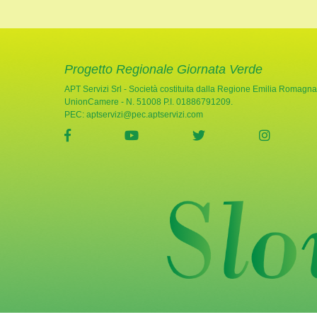
Progetto Regionale Giornata Verde
APT Servizi Srl - Società costituita dalla Regione Emilia Romagna
UnionCamere - N. 51008 P.I. 01886791209.
PEC:
aptservizi@pec.aptservizi.com
visita la pagina Facebook di Giornata Verde
visita la pagina YouTube di Gio
visita la pagina Twi
visita l