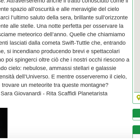
. Attraverseremo anche il tratto conosciuto come il
te spazio all’oscurità e alle meraviglie del cielo
ci l’ultimo saluto della sera, brillante sull’orizzonte
ente alle stelle. Una notte perfetta per osservare la
re sciame meteorico dell’anno. Quelle che chiamiamo
nti lasciati dalla cometa Swift-Tuttle che, entrando
ime, si incendiano producendo brevi e spettacolari
o poi spingerci oltre ciò che i nostri occhi riescono a
ndo cielo: nebulose, ammassi stellari e galassie
mensità dell’Universo. E mentre osserveremo il cielo,
 trovare un meteorite tra queste montagne?
ara Giovanardi - Rita Scaffidi Planetarista