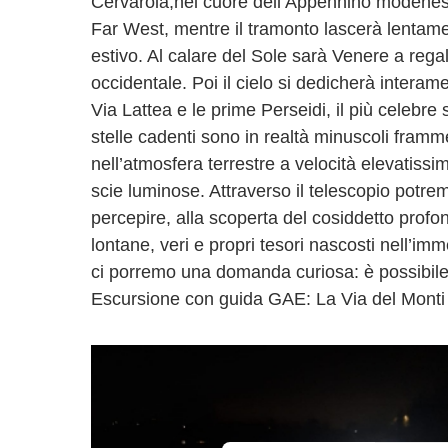
Cervarola,nel cuore dell’Appennino modenese
Far West, mentre il tramonto lascerà lentamen
estivo. Al calare del Sole sarà Venere a regalar
occidentale. Poi il cielo si dedicherà interam
Via Lattea e le prime Perseidi, il più celeb
stelle cadenti sono in realtà minuscoli framme
nell’atmosfera terrestre a velocità elevatiss
scie luminose. Attraverso il telescopio potrem
percepire, alla scoperta del cosiddetto profo
lontane, veri e propri tesori nascosti nell’im
ci porremo una domanda curiosa: è possibile
Escursione con guida GAE: La Via del Monti S