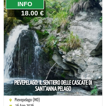
­INFO
18.00 €
PIEVEPELAGO: IL SENTIERO DELLE CASCATE DI
SANT’ANNA PELAGO
Pievepelago (MO)
16 Ago 2026