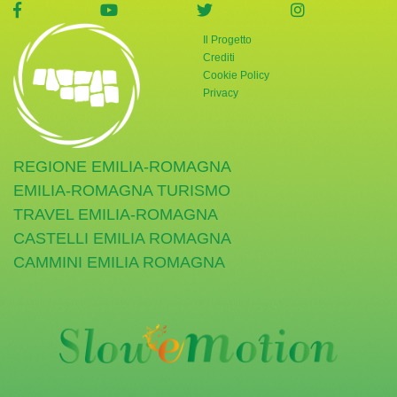
visita la pagina Facebook di Giornata Verde
visita la pagina YouTube di Giornata Ve
visita la pagina Twitter di
visita la pag
Il Progetto
Crediti
Cookie Policy
Privacy
REGIONE EMILIA-ROMAGNA
EMILIA-ROMAGNA TURISMO
TRAVEL EMILIA-ROMAGNA
CASTELLI EMILIA ROMAGNA
CAMMINI EMILIA ROMAGNA