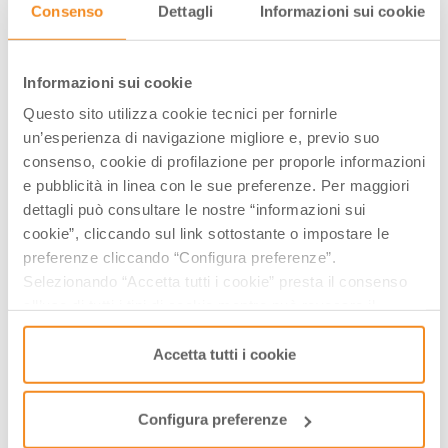
Consenso
Dettagli
Informazioni sui cookie
Luglio-2026
Lun
Mar
Mer
Gio
Ven
Sab
Dom
29
30
01
02
03
04
05
Informazioni sui cookie
06
07
08
09
10
11
12
Questo sito utilizza cookie tecnici per fornirle
13
14
15
16
17
18
19
un’esperienza di navigazione migliore e, previo suo
20
21
22
23
24
25
26
consenso, cookie di profilazione per proporle informazioni
27
28
29
30
31
01
02
e pubblicità in linea con le sue preferenze. Per maggiori
03
04
05
06
07
08
09
dettagli può consultare le nostre “informazioni sui
cookie”, cliccando sul link sottostante o impostare le
Visualizza gli orari nei giorni evidenziati cliccandovi sopra
preferenze cliccando “Configura preferenze”.
Selezionando “Accetta tutti i cookie” presta il consenso
­INFO & BIGLIETTI
all’uso di tutti i tipi di cookie mentre può revocare il
consenso cliccando su “Usa solo i cookie necessari” e
Ufficio Turistico di Modena
saranno attivati i soli cookie tecnici necessari al corretto
Accetta tutti i cookie
0592032660
funzionamento del sito.
info@visitmodena.it
Configura preferenze