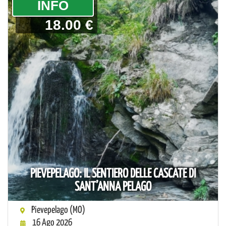
­INFO
18.00 €
PIEVEPELAGO: IL SENTIERO DELLE CASCATE DI
SANT’ANNA PELAGO
Pievepelago (MO)
16 Ago 2026