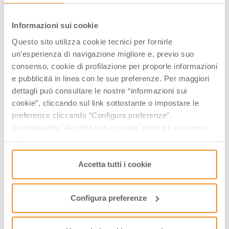
29
30
01
02
03
04
05
06
07
08
09
10
11
12
Informazioni sui cookie
13
14
15
16
17
18
19
Questo sito utilizza cookie tecnici per fornirle
20
21
22
23
24
25
26
un’esperienza di navigazione migliore e, previo suo
27
28
29
30
31
01
02
consenso, cookie di profilazione per proporle informazioni
03
04
05
06
07
08
09
e pubblicità in linea con le sue preferenze. Per maggiori
dettagli può consultare le nostre “informazioni sui
Visualizza gli orari nei giorni evidenziati cliccandovi sopra
cookie”, cliccando sul link sottostante o impostare le
preferenze cliccando “Configura preferenze”.
­INFO & BIGLIETTI
Selezionando “Accetta tutti i cookie” presta il consenso
Ufficio Turistico di Modena
all’uso di tutti i tipi di cookie mentre può revocare il
consenso cliccando su “Usa solo i cookie necessari” e
0592032660
saranno attivati i soli cookie tecnici necessari al corretto
Accetta tutti i cookie
info@visitmodena.it
funzionamento del sito.
Configura preferenze
ModenaTur propone anche
FANANO: OSPITALE E IL BORGO DELLA
MIRANDOLA