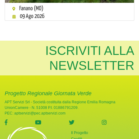
Fanano (MO)
09 Ago 2026
ISCRIVITI ALLA
NEWSLETTER
Progetto Regionale Giornata Verde
APT Servizi Srl - Società costituita dalla Regione Emilia Romagna
UnionCamere - N. 51008 P.I. 01886791209.
PEC:
aptservizi@pec.aptservizi.com
visita la pagina Facebook di Giornata Verde
visita la pagina YouTube di Giornata Ve
visita la pagina Twitter di
visita la pag
Il Progetto