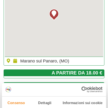
Marano sul Panaro, (MO)
A PARTIRE DA 18.00 €
GIORNI & ORARI
Luglio-2026
Consenso
Dettagli
Informazioni sui cookie
Lun
Mar
Mer
Gio
Ven
Sab
Dom