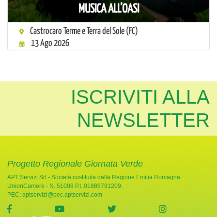
MUSICA ALL’OASI
Castrocaro Terme e Terra del Sole (FC)
13 Ago 2026
ISCRIVITI ALLA
NEWSLETTER
Progetto Regionale Giornata Verde
APT Servizi Srl - Società costituita dalla Regione Emilia Romagna
UnionCamere - N. 51008 P.I. 01886791209.
PEC:
aptservizi@pec.aptservizi.com
visita la pagina Facebook di Giornata Verde
visita la pagina YouTube di Giornata Ve
visita la pagina Twitter di
visita la pag