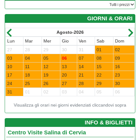
­Tutti i prezzi
GIORNI & ORARI
Agosto-2026
Lun
Mar
Mer
Gio
Ven
Sab
Dom
L
27
28
29
30
31
01
02
3
03
04
05
06
07
08
09
0
10
11
12
13
14
15
16
1
17
18
19
20
21
22
23
2
24
25
26
27
28
29
30
2
31
01
02
03
04
05
06
0
Visualizza gli orari nei giorni evidenziati cliccandovi sopra
­INFO & BIGLIETTI
Centro Visite Salina di Cervia