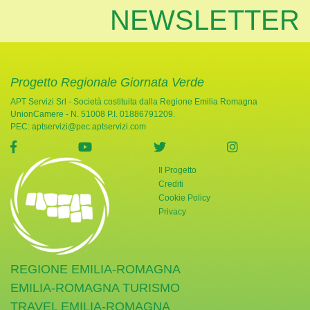
NEWSLETTER
Progetto Regionale Giornata Verde
APT Servizi Srl - Società costituita dalla Regione Emilia Romagna
UnionCamere - N. 51008 P.I. 01886791209.
PEC:
aptservizi@pec.aptservizi.com
visita la pagina Facebook di Giornata Verde
visita la pagina YouTube di Giornata Ve
visita la pagina Twitter di
visita la pag
Il Progetto
Crediti
Cookie Policy
Privacy
REGIONE EMILIA-ROMAGNA
EMILIA-ROMAGNA TURISMO
TRAVEL EMILIA-ROMAGNA