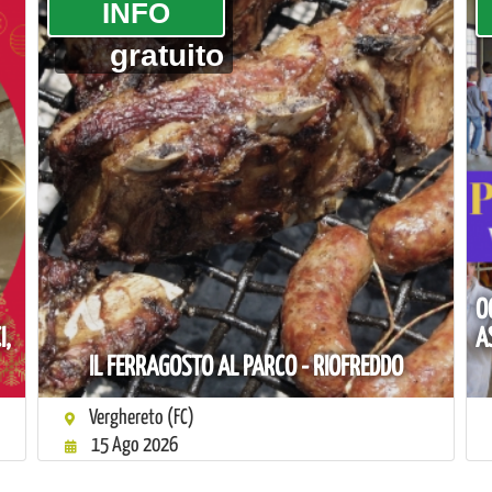
­INFO
gratuito
O
I,
A
IL FERRAGOSTO AL PARCO - RIOFREDDO
Verghereto (FC)
15 Ago 2026