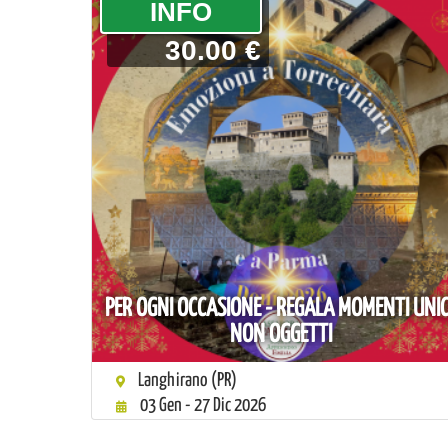
­INFO
30.00 €
PER OGNI OCCASIONE - REGALA MOMENTI UNIC
NON OGGETTI
Langhirano (PR)
03 Gen - 27 Dic 2026