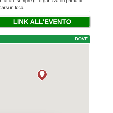
ntattare sempre gli organizzatori prima di
carsi in loco.
LINK ALL'EVENTO
DOVE