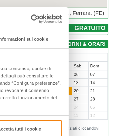
Piazza Ariostea, 44121, Ferrara, (FE)
GRATUITO
Informazioni sui cookie
GIORNI & ORARI
Giugno-2026
un
Mar
Mer
Gio
Ven
Sab
Dom
o suo consenso, cookie di
1
02
03
04
05
06
07
 dettagli può consultare le
8
09
10
11
12
13
14
ccando “Configura preferenze”.
 può revocare il consenso
5
16
17
18
19
20
21
l corretto funzionamento del
2
23
24
25
26
27
28
9
30
01
02
03
04
05
6
07
08
09
10
11
12
Visualizza gli orari nei giorni evidenziati cliccandovi
ccetta tutti i cookie
sopra