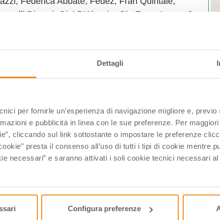
vazzi, Federica Abbate, Fedez, Frah Quintale,
elli Diversi, Gigi D’Alessio, Gio Evan, Irama, J-
ka Ayane, Mara Sattei, Meek, Merk & Kremont,
Nicolò Filippucci, Noemi, Paola Iezzi, Pinguini
hemical, Sal Da Vinci, Samurai Jay, Sangiovanni,
Dettagli
olors, Welo e altri seguiranno.
in aggiornamento
:00 alle ore 00:00.
L
ecnici per fornirle un’esperienza di navigazione migliore e, previ
atoria tramite Eventbrite.
0
rmazioni e pubblicità in linea con le sue preferenze. Per maggiori
0
ie”, cliccando sul link sottostante o impostare le preferenze cli
cookie” presta il consenso all’uso di tutti i tipi di cookie mentre
1
ie necessari” e saranno attivati i soli cookie tecnici necessari a
2
2
0
ssari
Configura preferenze
A