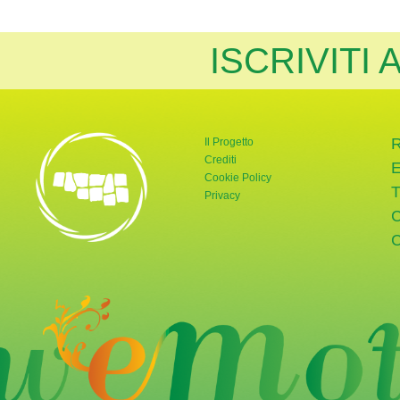
ISCRIVITI
Il Progetto
Crediti
Cookie Policy
Privacy
rnata Verde
tter di Giornata Verde
a pagina Instagram di Giornata Verde