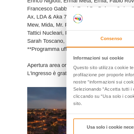
Enrico Nigiotti, Ermal Meta, Ernia, Fabio Ro
Francesco Gabbani, Fred De Palma, Gaia, Gem
Ax, LDA & Aka 7even, Levante, Ludwig, Mali
Mew, Mida, Mr. Rain, Nayt, Nerissima Serpe, 
Tattici Nucleari, Rhove, Rocco Hunt, Rosa C
Consenso
Sarah Toscano, Sayf, Serena Brancale, The K
**Programma ufficiale e ospiti della serata 
Informazioni sui cookie
Apertura area ore 18:00. Evento dalle ore 18
Questo sito utilizza cookie t
L'ingresso è gratuito con registrazione obblig
profilazione per proporle info
nostre “informazioni sui cook
Selezionando “Accetta tutti i 
cliccando su “Usa solo i cook
sito.
Usa solo i cookie nece