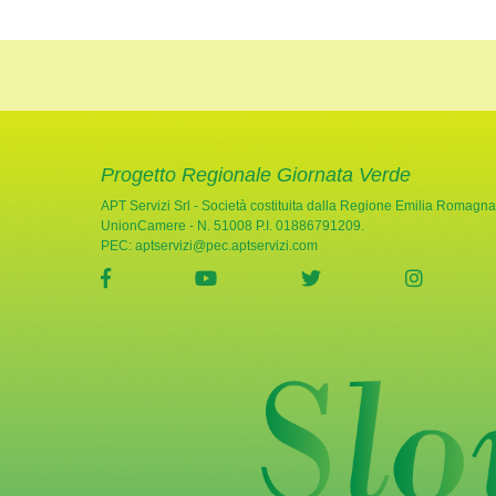
Progetto Regionale Giornata Verde
APT Servizi Srl - Società costituita dalla Regione Emilia Romagna
UnionCamere - N. 51008 P.I. 01886791209.
PEC:
aptservizi@pec.aptservizi.com
visita la pagina Facebook di Giornata Verde
visita la pagina YouTube di Gio
visita la pagina Twi
visita l