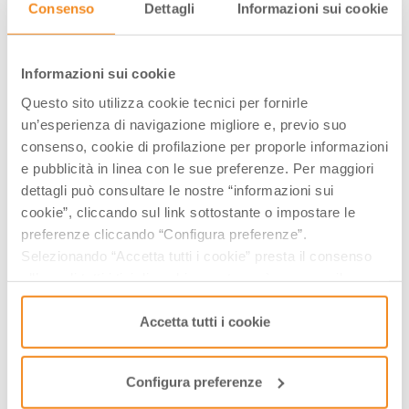
Consenso
Dettagli
Informazioni sui cookie
Informazioni sui cookie
Questo sito utilizza cookie tecnici per fornirle
un’esperienza di navigazione migliore e, previo suo
consenso, cookie di profilazione per proporle informazioni
Via Cardinala, 1/c, 44011, Argenta, (FE)
e pubblicità in linea con le sue preferenze. Per maggiori
dettagli può consultare le nostre “informazioni sui
A PARTIRE DA 8.00 €
cookie”, cliccando sul link sottostante o impostare le
­Tutti i prezzi
preferenze cliccando “Configura preferenze”.
Selezionando “Accetta tutti i cookie” presta il consenso
GIORNI & ORARI
all’uso di tutti i tipi di cookie mentre può revocare il
consenso cliccando su “Usa solo i cookie necessari” e
Giugno-2026
saranno attivati i soli cookie tecnici necessari al corretto
Accetta tutti i cookie
Lun
Mar
Mer
Gio
Ven
Sab
Dom
L
funzionamento del sito.
01
02
03
04
05
06
07
2
08
09
10
11
12
13
14
0
Configura preferenze
15
16
17
18
19
20
21
1