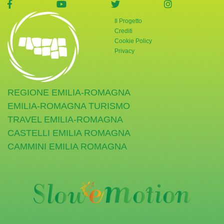
visita la pagina Facebook di Giornata Verde
visita la pagina YouTube di Giornata Ve
visita la pagina Twitter di
visita la pag
Il Progetto
Crediti
Cookie Policy
Privacy
REGIONE EMILIA-ROMAGNA
EMILIA-ROMAGNA TURISMO
TRAVEL EMILIA-ROMAGNA
CASTELLI EMILIA ROMAGNA
CAMMINI EMILIA ROMAGNA