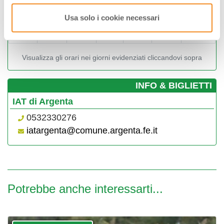
22
23
24
25
26
27
28
2
Usa solo i cookie necessari
29
30
01
02
03
04
05
2
06
07
08
09
10
11
12
0
Visualizza gli orari nei giorni evidenziati cliccandovi sopra
­INFO & BIGLIETTI
IAT di Argenta
0532330276
iatargenta@comune.argenta.fe.it
Potrebbe anche interessarti...