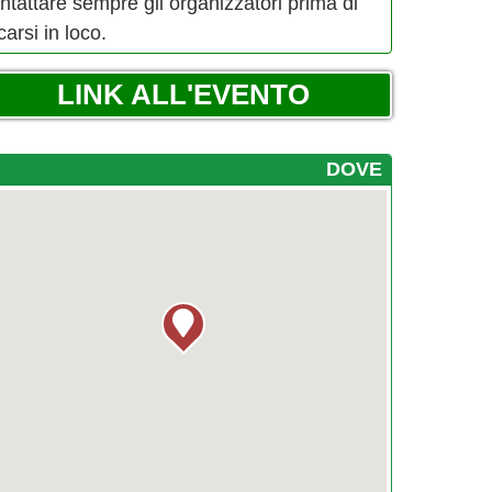
ntattare sempre gli organizzatori prima di
carsi in loco.
LINK ALL'EVENTO
DOVE