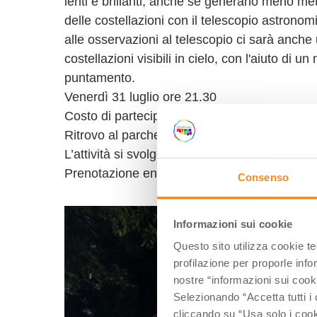
lenti e brillanti, anche se generano meno m
delle costellazioni con il telescopio astronom
alle osservazioni al telescopio ci sarà anche
costellazioni visibili in cielo, con l'aiuto di u
puntamento.
Venerdì 31 luglio ore 21.30
Costo di partecipazione: Intero 15,00 € • rid
Ritrovo al parcheggio Parco della Pieve di S
L’attività si svolge con un numero minimo di 
Prenotazione entro giovedì ore 18
Consenso
Informazioni sui cookie
Questo sito utilizza cookie t
profilazione per proporle info
nostre “informazioni sui cook
Selezionando “Accetta tutti i 
cliccando su “Usa solo i cook