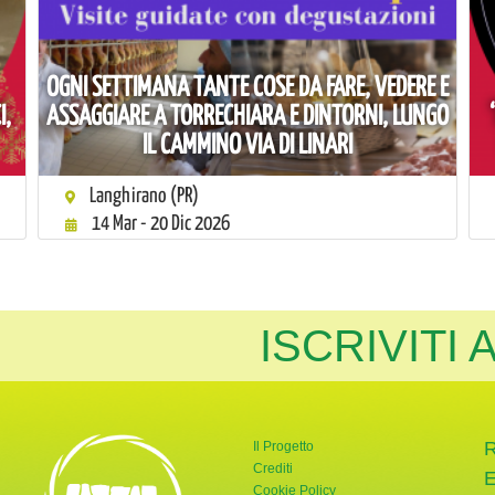
OGNI SETTIMANA TANTE COSE DA FARE, VEDERE E
I,
ASSAGGIARE A TORRECHIARA E DINTORNI, LUNGO
IL CAMMINO VIA DI LINARI
Langhirano (PR)
14 Mar - 20 Dic 2026
ISCRIVITI
Il Progetto
Crediti
Cookie Policy