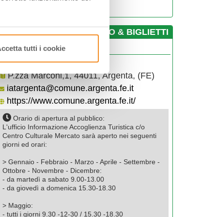
sopra
­INFO & BIGLIETTI
AT ARGENTA
ccetta tutti i cookie
0532330276
P.zza Marconi,1, 44011, Argenta, (FE)
iatargenta@comune.argenta.fe.it
https://www.comune.argenta.fe.it/
Orario di apertura al pubblico:
L'ufficio Informazione Accoglienza Turistica c/o
Centro Culturale Mercato sarà aperto nei seguenti
giorni ed orari:
> Gennaio - Febbraio - Marzo - Aprile - Settembre -
Ottobre - Novembre - Dicembre:
- da martedì a sabato 9.00-13.00
- da giovedì a domenica 15.30-18.30
> Maggio:
- tutti i giorni 9.30 -12-30 / 15.30 -18.30