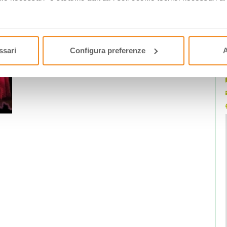
I
ssari
Configura preferenze
A