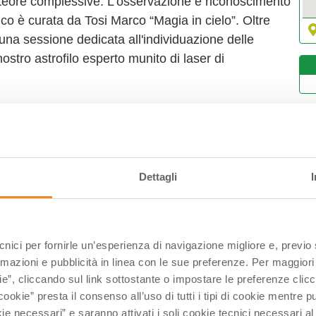
eteore complessive. L’osservazione e riconoscimento
ico è curata da Tosi Marco “Magia in cielo”. Oltre
 una sessione dedicata all'individuazione delle
n nostro astrofilo esperto munito di laser di
otto 12,00 € (under 12 anni/over 65)
an Giorgio, in Via Cardinala ad Argenta.
5 partecipanti
L
Dettagli
2
0
1
2
ecnici per fornirle un’esperienza di navigazione migliore e, previ
2
rmazioni e pubblicità in linea con le sue preferenze. Per maggiori
ie”, cliccando sul link sottostante o impostare le preferenze cli
0
cookie” presta il consenso all’uso di tutti i tipi di cookie mentre
ie necessari” e saranno attivati i soli cookie tecnici necessari a