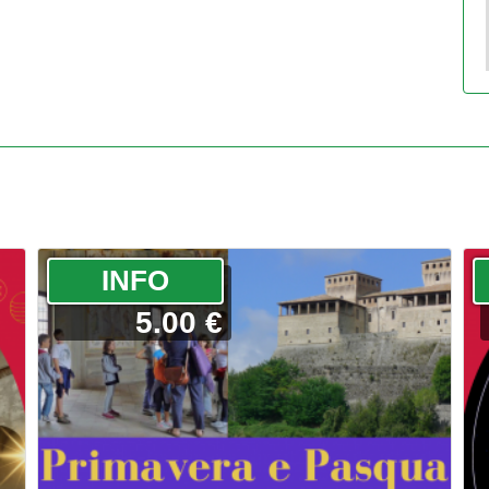
­INFO
5.00 €