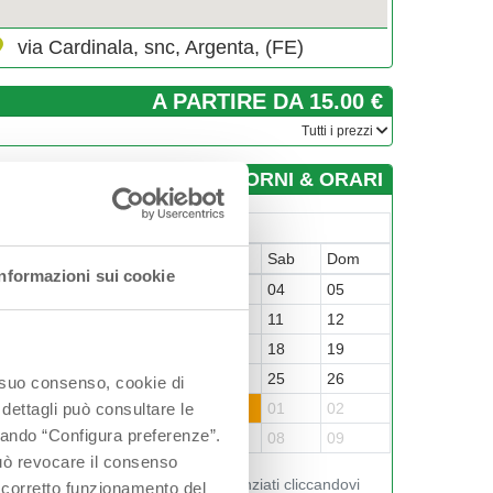
via Cardinala, snc, Argenta, (FE)
A PARTIRE DA 15.00 €
­Tutti i prezzi
GIORNI & ORARI
Luglio-2026
un
Mar
Mer
Gio
Ven
Sab
Dom
Informazioni sui cookie
9
30
01
02
03
04
05
6
07
08
09
10
11
12
3
14
15
16
17
18
19
0
21
22
23
24
25
26
o suo consenso, cookie di
7
28
29
30
31
01
02
 dettagli può consultare le
ccando “Configura preferenze”.
3
04
05
06
07
08
09
 può revocare il consenso
Visualizza gli orari nei giorni evidenziati cliccandovi
l corretto funzionamento del