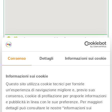
Piazza Santo Spirito, fraz. Mesola, 44026,
Mesola, (FE)
GRATUITO
Consenso
Dettagli
Informazioni sui cookie
GIORNI & ORARI
Informazioni sui cookie
Giugno-2026
Questo sito utilizza cookie tecnici per fornirle
Lun
Mar
Mer
Gio
Ven
Sab
Dom
un’esperienza di navigazione migliore e, previo suo
consenso, cookie di profilazione per proporle informazioni
01
02
03
04
05
06
07
e pubblicità in linea con le sue preferenze. Per maggiori
08
09
10
11
12
13
14
dettagli può consultare le nostre “informazioni sui
15
16
17
18
19
20
21