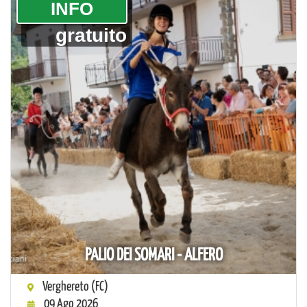
­INFO
gratuito
PALIO DEI SOMARI - ALFERO
Verghereto (FC)
09 Ago 2026