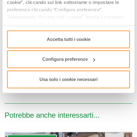
cookie”, cliccando sul link sottostante o impostare le
22
23
24
25
26
27
28
preferenze cliccando “Configura preferenze”.
29
30
01
02
03
04
05
Selezionando “Accetta tutti i cookie” presta il consenso
06
07
08
09
10
11
12
all’uso di tutti i tipi di cookie mentre può revocare il
consenso cliccando su “Usa solo i cookie necessari” e
Visualizza gli orari nei giorni evidenziati cliccandovi sopra
saranno attivati i soli cookie tecnici necessari al corretto
Accetta tutti i cookie
funzionamento del sito.
­INFO & BIGLIETTI
Configura preferenze
Comune di Mesola
3383658229
simone.seghi@comune.mesola.fe.it
Usa solo i cookie necessari
Potrebbe anche interessarti...