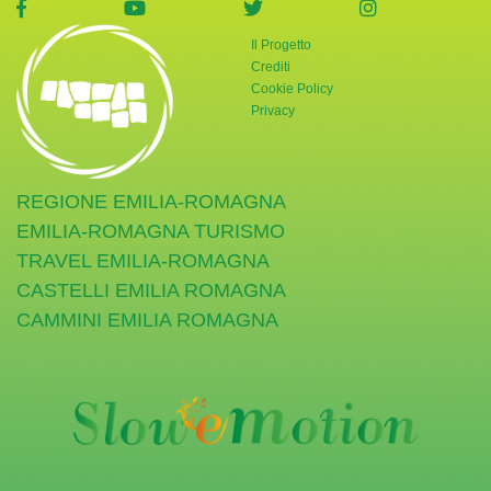
visita la pagina Facebook di Giornata Verde
visita la pagina YouTube di Giornata Ve
visita la pagina Twitter di
visita la pag
Il Progetto
Crediti
Cookie Policy
Privacy
REGIONE EMILIA-ROMAGNA
EMILIA-ROMAGNA TURISMO
TRAVEL EMILIA-ROMAGNA
CASTELLI EMILIA ROMAGNA
CAMMINI EMILIA ROMAGNA