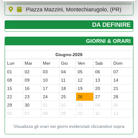
Piazza Mazzini, Montechiarugolo, (PR)
DA DEFINIRE
GIORNI & ORARI
Giugno-2026
Lun
Mar
Mer
Gio
Ven
Sab
Dom
01
02
03
04
05
06
07
08
09
10
11
12
13
14
15
16
17
18
19
20
21
22
23
24
25
26
27
28
29
30
01
02
03
04
05
06
07
08
09
10
11
12
Visualizza gli orari nei giorni evidenziati cliccandovi sopra