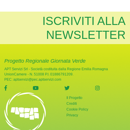
ISCRIVITI ALLA
NEWSLETTER
Progetto Regionale Giornata Verde
APT Servizi Srl - Società costituita dalla Regione Emilia Romagna
UnionCamere - N. 51008 P.I. 01886791209.
PEC:
aptservizi@pec.aptservizi.com
visita la pagina Facebook di Giornata Verde
visita la pagina YouTube di Giornata Ve
visita la pagina Twitter di
visita la pag
Il Progetto
Crediti
Cookie Policy
Privacy