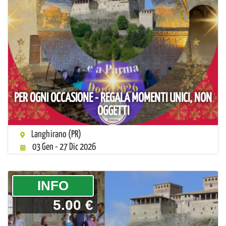
PER OGNI OCCASIONE - REGALA MOMENTI UNICI, NON
OGGETTI
Langhirano (PR)
03 Gen - 27 Dic 2026
­INFO
5.00 €