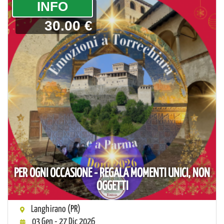
­INFO
30.00 €
PER OGNI OCCASIONE - REGALA MOMENTI UNICI, NON
OGGETTI
Langhirano (PR)
03 Gen - 27 Dic 2026