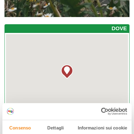
DOVE
Consenso
Dettagli
Informazioni sui cookie
Via delle Terme 6, fraz. Tabiano Terme,