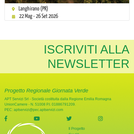
Langhirano (PR)
22 Mag - 26 Set 2026
ISCRIVITI ALLA
NEWSLETTER
Progetto Regionale Giornata Verde
APT Servizi Srl - Società costituita dalla Regione Emilia Romagna
UnionCamere - N. 51008 P.I. 01886791209.
PEC:
aptservizi@pec.aptservizi.com
visita la pagina Facebook di Giornata Verde
visita la pagina YouTube di Giornata Ve
visita la pagina Twitter di
visita la pag
Il Progetto