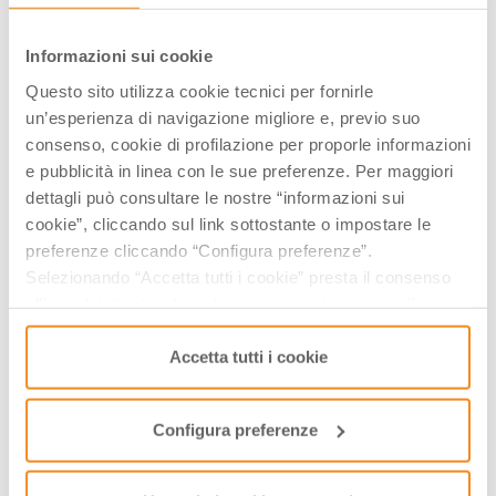
Salsomaggiore Terme, (PR)
Informazioni sui cookie
GRATUITO
Questo sito utilizza cookie tecnici per fornirle
un’esperienza di navigazione migliore e, previo suo
GIORNI & ORARI
consenso, cookie di profilazione per proporle informazioni
e pubblicità in linea con le sue preferenze. Per maggiori
Giugno-2026
dettagli può consultare le nostre “informazioni sui
Lun
Mar
Mer
Gio
Ven
Sab
Dom
cookie”, cliccando sul link sottostante o impostare le
01
02
03
04
05
06
07
preferenze cliccando “Configura preferenze”.
08
09
10
11
12
13
14
Selezionando “Accetta tutti i cookie” presta il consenso
15
16
17
18
19
20
21
all’uso di tutti i tipi di cookie mentre può revocare il
22
23
24
25
26
27
28
consenso cliccando su “Usa solo i cookie necessari” e
29
30
01
02
03
04
05
saranno attivati i soli cookie tecnici necessari al corretto
Accetta tutti i cookie
funzionamento del sito.
06
07
08
09
10
11
12
Configura preferenze
Visualizza gli orari nei giorni evidenziati cliccandovi sopra
­INFO & BIGLIETTI