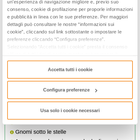
un’esperienza di navigazione migliore e, previo suo
22
23
24
25
26
27
28
consenso, cookie di profilazione per proporle informazioni
29
30
01
02
03
04
05
e pubblicità in linea con le sue preferenze. Per maggiori
06
07
08
09
10
11
12
dettagli può consultare le nostre “informazioni sui
cookie”, cliccando sul link sottostante o impostare le
Visualizza gli orari nei giorni evidenziati cliccandovi sopra
preferenze cliccando “Configura preferenze”.
Selezionando “Accetta tutti i cookie” presta il consenso
­INFO & BIGLIETTI
all’uso di tutti i tipi di cookie mentre può revocare il
Sentiero degli Gnomi
consenso cliccando su “Usa solo i cookie necessari” e
saranno attivati i soli cookie tecnici necessari al corretto
+39 0543 911046
Accetta tutti i cookie
funzionamento del sito.
Via Lungosavio 8, 47021, Bagno di Romagna,
(FC)
Configura preferenze
ilsentierodeglignomi@gmail.com
Il Sentiero degli Gnomi propone anche
Usa solo i cookie necessari
Gnomiadi
Gnomi sotto le stelle