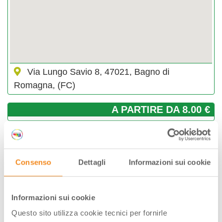
Via Lungo Savio 8, 47021, Bagno di
Romagna, (FC)
A PARTIRE DA 8.00 €
GIORNI & ORARI
Giugno-2026
Consenso
Dettagli
Informazioni sui cookie
Lun
Mar
Mer
Gio
Ven
Sab
Dom
01
02
03
04
05
06
07
Informazioni sui cookie
08
09
10
11
12
13
14
15
16
17
18
19
20
21
Questo sito utilizza cookie tecnici per fornirle