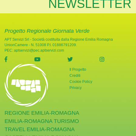
NEWSLETTER
Progetto Regionale Giornata Verde
APT Servizi Srl - Società costituita dalla Regione Emilia Romagna
UnionCamere - N. 51008 P.I. 01886791209.
PEC:
aptservizi@pec.aptservizi.com
visita la pagina Facebook di Giornata Verde
visita la pagina YouTube di Giornata Ve
visita la pagina Twitter di
visita la pag
Il Progetto
Crediti
Cookie Policy
Privacy
REGIONE EMILIA-ROMAGNA
EMILIA-ROMAGNA TURISMO
TRAVEL EMILIA-ROMAGNA