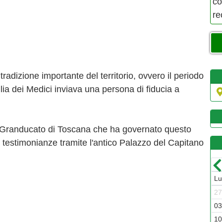
co
re
tradizione importante del territorio, ovvero il periodo
ia dei Medici inviava una persona di fiducia a
el Granducato di Toscana che ha governato questo
a testimonianze tramite l'antico Palazzo del Capitano
Luglio-2026
Lun
Mar
Mer
Gio
Ven
Sab
Dom
L
29
30
01
02
03
04
05
2
06
07
08
09
10
11
12
0
13
14
15
16
17
18
19
1