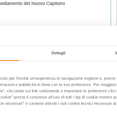
nsediamento del Nuovo Capitano
Roveresca di Mondavio
Dettagli
seguire Sfida dei Balestrieri
ecnici per fornirle un’esperienza di navigazione migliore e, previ
rmazioni e pubblicità in linea con le sue preferenze. Per maggiori
ie”, cliccando sul link sottostante o impostare le preferenze cli
cookie” presta il consenso all’uso di tutti i tipi di cookie mentre
ie necessari” e saranno attivati i soli cookie tecnici necessari a
bbio