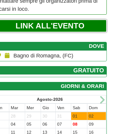
ntattare sempre gli organizzatori prima di
carsi in loco.
LINK ALL'EVENTO
DOVE
Bagno di Romagna, (FC)
GRATUITO
GIORNI & ORARI
Agosto-2026
un
Mar
Mer
Gio
Ven
Sab
Dom
7
28
29
30
31
01
02
3
04
05
06
07
08
09
0
11
12
13
14
15
16