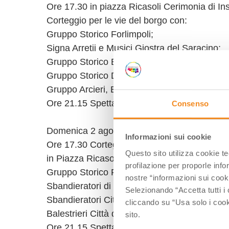
Ore 17.30 in piazza Ricasoli Cerimonia di I
Corteggio per le vie del borgo con:
Gruppo Storico Forlimpoli;
Signa Arretii e Musici Giostra del Saracino;
Gruppo Storico Bagno di Romagna;
Gruppo Storico Danzatrici del Lauro;
Gruppo Arcieri, Balestrieri Storici e Corte 
Ore 21.15 Spettacoli in piazza Ricasoli
Consenso
Domenica 2 agosto
Informazioni sui cookie
Ore 17.30 Corteggio per le vie del borgo e a 
Questo sito utilizza cookie t
in Piazza Ricasoli, con:
profilazione per proporle info
Gruppo Storico Forlimpopoli;
nostre “informazioni sui cook
Sbandieratori di Sansepolcro;
Selezionando “Accetta tutti i 
Sbandieratori Città di Gubbio;
cliccando su “Usa solo i cook
Balestrieri Città di Sansepolcro e Città di Gu
sito.
Ore 21.15 Spettacoli in piazza Ricasoli