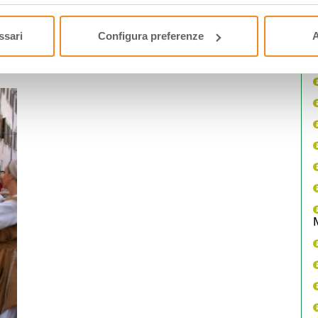
costume d’epoca. Tel. 335 6366143.
ssari
Configura preferenze
A
resso Hosteria del Capitano in piazza Ricasoli.