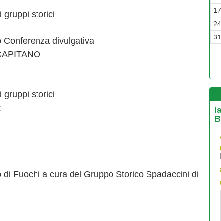
20
21
22
23
24
25
26
1
gruppi storici
27
28
29
30
31
01
02
2
03
04
05
06
07
08
09
3
o Conferenza divulgativa
L CAPITANO
gruppi storici
:
I
B
o di Fuochi a cura del Gruppo Storico Spadaccini di