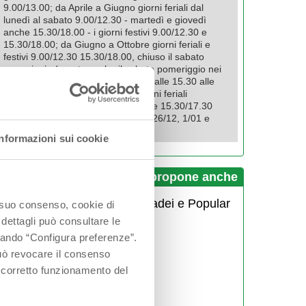
9.00/13.00; da Aprile a Giugno giorni feriali dal
lunedì al sabato 9.00/12.30 - martedì e giovedì
anche 15.30/18.00 - i giorni festivi 9.00/12.30 e
15.30/18.00; da Giugno a Ottobre giorni feriali e
festivi 9.00/12.30 15.30/18.00, chiuso il sabato
pomeriggio (aperto anche il sabato pomeriggio nei
mesi di luglio agosto e settembre dalle 15.30 alle
18,00); Novembre e Dicembre giorni feriali
9.00/12.30 martedì e giovedì anche 15.30/17.30
festivi 9.00/13.00. Chiuso il 25/12, 26/12, 1/01 e
giorno di Pasqua.
Informazioni sui cookie
I Percorsi del Savio propone anche
Balamondo con Mirko Casadei e Popular
o suo consenso, cookie di
Folk Orchestra
 dettagli può consultare le
Bande in piazza 2026
ccando “Configura preferenze”.
 può revocare il consenso
Street Dayz
l corretto funzionamento del
Palio dei Somari - Alfero
Sagra del Tortello