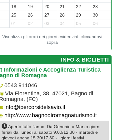
7
18
19
20
21
22
23
4
25
26
27
28
29
30
1
01
02
03
04
05
06
Visualizza gli orari nei giorni evidenziati cliccandovi
sopra
­INFO & BIGLIETTI
at Informazioni e Accoglienza Turistica
agno di Romagna
0543 911046
Via Fiorentina, 38, 47021, Bagno di
Romagna, (FC)
info@ipercorsidelsavio.it
http://www.bagnodiromagnaturismo.it
Aperto tutto l'anno. Da Gennaio a Marzo giorni
feriali dal lunedì al sabato 9.00/12.30 - martedì e
giovedì anche 15.30/17.30 - i giorni festivi