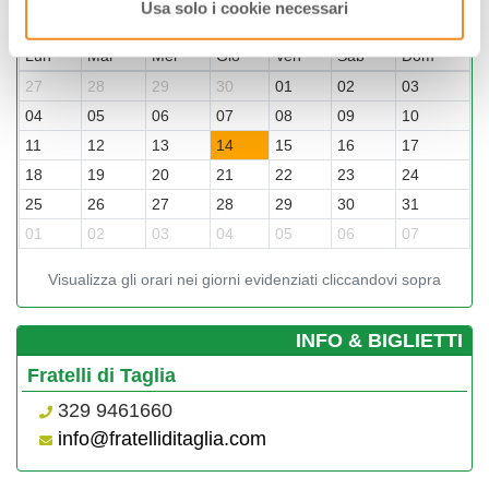
Usa solo i cookie necessari
Maggio-2026
Lun
Mar
Mer
Gio
Ven
Sab
Dom
27
28
29
30
01
02
03
04
05
06
07
08
09
10
11
12
13
14
15
16
17
18
19
20
21
22
23
24
25
26
27
28
29
30
31
01
02
03
04
05
06
07
Visualizza gli orari nei giorni evidenziati cliccandovi sopra
­INFO & BIGLIETTI
Fratelli di Taglia
329 9461660
info@fratelliditaglia.com