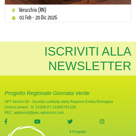
Verucchio (RN)
01 Feb - 20 Dic 2026
ISCRIVITI ALLA
NEWSLETTER
Progetto Regionale Giornata Verde
APT Servizi Srl - Società costituita dalla Regione Emilia Romagna
UnionCamere - N. 51008 P.I. 01886791209.
PEC:
aptservizi@pec.aptservizi.com
visita la pagina Facebook di Giornata Verde
visita la pagina YouTube di Giornata Ve
visita la pagina Twitter di
visita la pag
Il Progetto