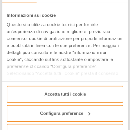
Informazioni sui cookie
Questo sito utilizza cookie tecnici per fornirle
un’esperienza di navigazione migliore e, previo suo
consenso, cookie di profilazione per proporle informazioni
e pubblicità in linea con le sue preferenze. Per maggiori
dettagli può consultare le nostre “informazioni sui
cookie”, cliccando sul link sottostante o impostare le
preferenze cliccando “Configura preferenze”.
Selezionando “Accetta tutti i cookie” presta il consenso
all’uso di tutti i tipi di cookie mentre può revocare il
consenso cliccando su “Usa solo i cookie necessari” e
via Garibaldi 127, 47853, Coriano, (RN)
saranno attivati i soli cookie tecnici necessari al corretto
Accetta tutti i cookie
funzionamento del sito.
A PARTIRE DA 25.00 €
­Tutti i prezzi
Configura preferenze
GIORNI & ORARI