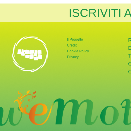
ISCRIVITI
Il Progetto
Crediti
Cookie Policy
Privacy
rnata Verde
tter di Giornata Verde
a pagina Instagram di Giornata Verde