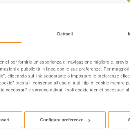
C
Dettagli
L
ecnici per fornirle un’esperienza di navigazione migliore e, previ
0
rmazioni e pubblicità in linea con le sue preferenze. Per maggiori
0
ie”, cliccando sul link sottostante o impostare le preferenze cli
1
cookie” presta il consenso all’uso di tutti i tipi di cookie mentre
ie necessari” e saranno attivati i soli cookie tecnici necessari a
2
2
0
ssari
Configura preferenze
A