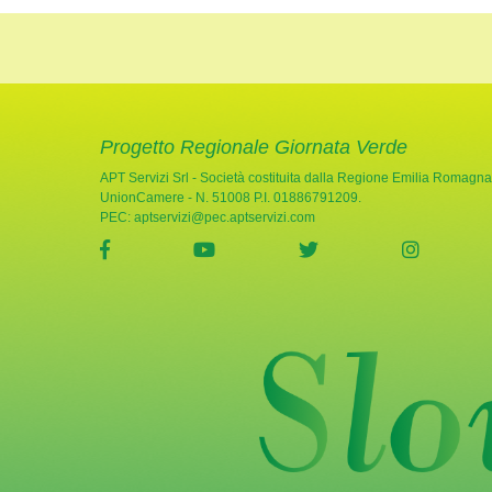
Progetto Regionale Giornata Verde
APT Servizi Srl - Società costituita dalla Regione Emilia Romagna
UnionCamere - N. 51008 P.I. 01886791209.
PEC:
aptservizi@pec.aptservizi.com
visita la pagina Facebook di Giornata Verde
visita la pagina YouTube di Gio
visita la pagina Twi
visita l