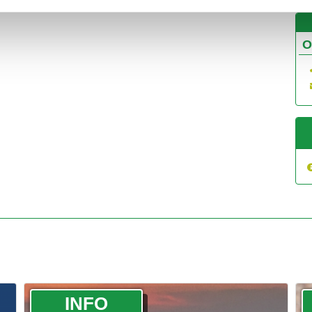
O
­INFO