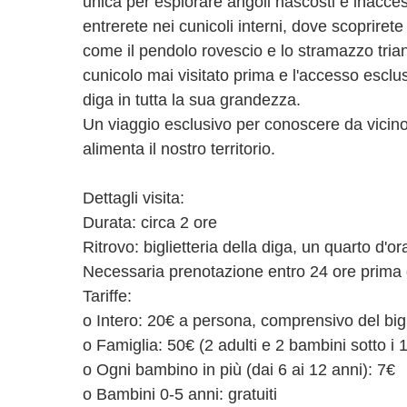
unica per esplorare angoli nascosti e inacces
entrerete nei cunicoli interni, dove scoprirete
come il pendolo rovescio e lo stramazzo trian
cunicolo mai visitato prima e l'accesso escl
diga in tutta la sua grandezza.
Un viaggio esclusivo per conoscere da vicino
alimenta il nostro territorio.
Dettagli visita:
Durata: circa 2 ore
Ritrovo: biglietteria della diga, un quarto d'ora
Necessaria prenotazione entro 24 ore prima d
Tariffe:
o Intero: 20€ a persona, comprensivo del big
o Famiglia: 50€ (2 adulti e 2 bambini sotto i 
o Ogni bambino in più (dai 6 ai 12 anni): 7€
o Bambini 0-5 anni: gratuiti