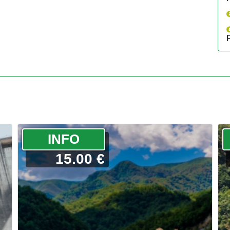
­INFO
15.00 €