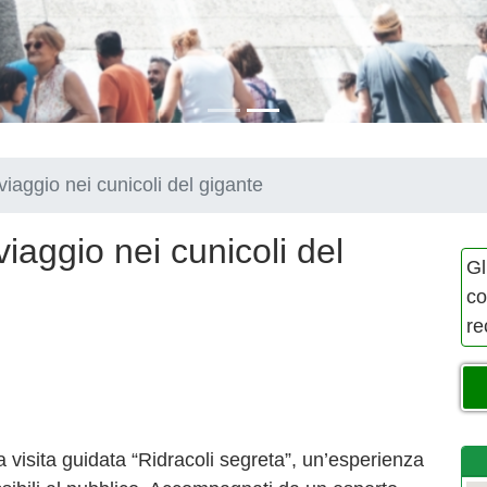
gio nei cunicoli del gigante
ggio nei cunicoli del
Gl
co
re
la visita guidata “Ridracoli segreta”, un’esperienza