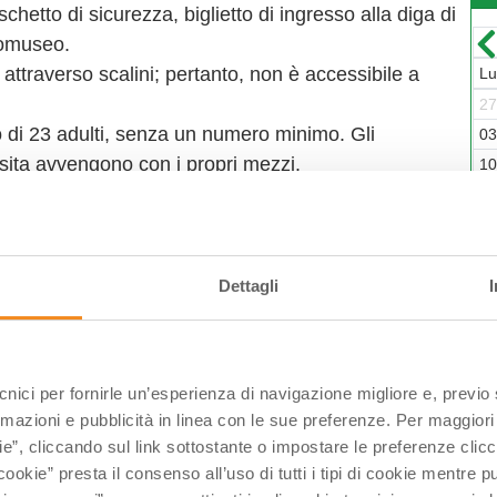
schetto di sicurezza, biglietto di ingresso alla diga di
comuseo.
Luglio-2026
 attraverso scalini; pertanto, non è accessibile a
Lun
Mar
Mer
Gio
Ven
Sab
Dom
L
29
30
01
02
03
04
05
2
mo di 23 adulti, senza un numero minimo. Gli
06
07
08
09
10
11
12
0
visita avvengono con i propri mezzi.
13
14
15
16
17
18
19
1
enza esclusiva e affascinante alla scoperta del
20
21
22
23
24
25
26
1
iglietto shop online, ai fini della prenotazione, per
27
28
29
30
31
01
02
2
e: nome e cognome, luogo e data di nascita, n° di
03
04
05
06
07
08
09
3
Dettagli
ecnici per fornirle un’esperienza di navigazione migliore e, previ
I
rmazioni e pubblicità in linea con le sue preferenze. Per maggiori
ie”, cliccando sul link sottostante o impostare le preferenze cli
cookie” presta il consenso all’uso di tutti i tipi di cookie mentre