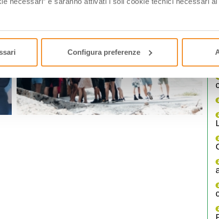
ie necessari” e saranno attivati i soli cookie tecnici necessari a
ssari
Configura preferenze
A