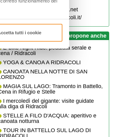
l corretto funzionamento del
Bagno di Romagna, (FC)
ladigadiridracoli@atlantide.net
http://www.ecomuseoridracoli.it/
ccetta tutti i cookie
Diga di Ridracoli - lago propone anche
E-bike Night Ride: pedalata serale e
cena / Ridracoli
YOGA & CANOA A RIDRACOLI
CANOATA NELLA NOTTE DI SAN
LORENZO
MAGIA SUL LAGO: Tramonto in Battello,
Cena in Rifugio e Stelle
I mercoledì del gigante: visite guidate
alla diga di Ridracoli
STELLE A FILO D'ACQUA: aperitivo e
canoata notturna
TOUR IN BATTELLO SUL LAGO DI
RIDRACOLI