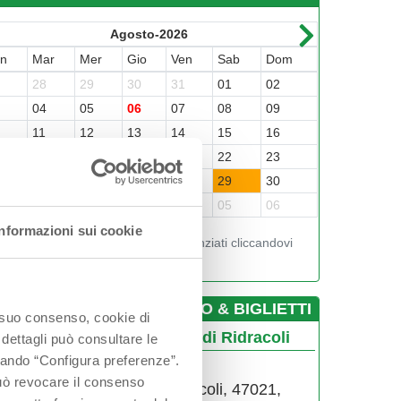
Agosto-2026
un
Mar
Mer
Gio
Ven
Sab
Dom
Lun
Mar
7
28
29
30
31
01
02
31
01
3
04
05
06
07
08
09
07
08
0
11
12
13
14
15
16
14
15
7
18
19
20
21
22
23
21
22
4
25
26
27
28
29
30
28
29
1
01
02
03
04
05
06
05
06
Informazioni sui cookie
Visualizza gli orari nei giorni evidenziati cliccandovi
sopra
­INFO & BIGLIETTI
o suo consenso, cookie di
dro Ecomuseo delle Acque di Ridracoli
 dettagli può consultare le
ccando “Configura preferenze”.
0543917912
 può revocare il consenso
via Ridracoli 1, fraz. Ridracoli, 47021,