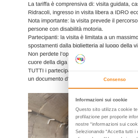
La tariffa è comprensiva di: visita guidata, ca
Ridracoli, ingresso in visita libera a IDRO e
Nota importante: la visita prevede il percorso
persone con disabilità motoria.
Partecipanti: la visita è limitata a un massi
spostamenti dalla biglietteria al luogo della 
Non perdete l’opportunità di vivere un’esperi
cuore della diga di Ridracoli. Vi aspettiamo! B
TUTTI i partecipanti, è necessario comunicar
un documento d’identità valido.
Consenso
Informazioni sui cookie
Questo sito utilizza cookie t
profilazione per proporle info
nostre “informazioni sui cook
Selezionando “Accetta tutti i 