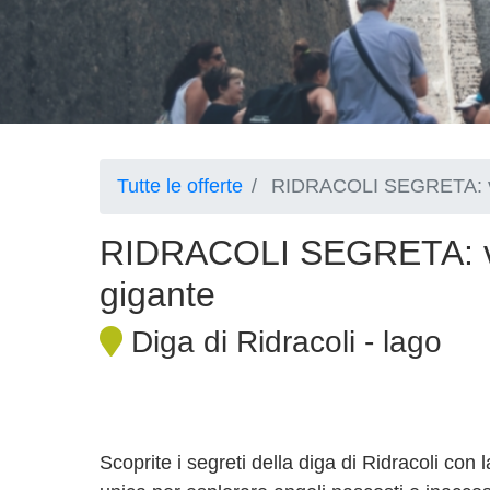
Tutte le offerte
RIDRACOLI SEGRETA: viag
RIDRACOLI SEGRETA: via
gigante
Diga di Ridracoli - lago
Scoprite i segreti della diga di Ridracoli con 