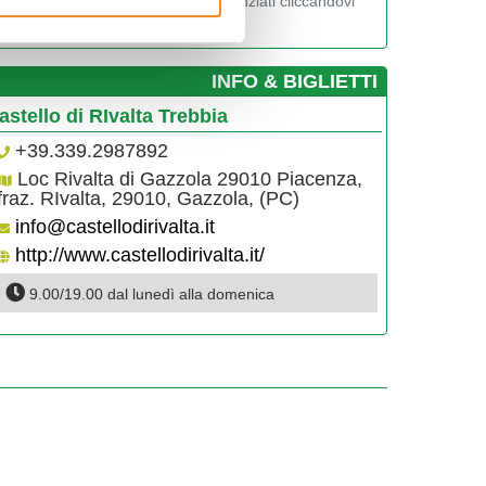
Visualizza gli orari nei giorni evidenziati cliccandovi
sopra
­INFO & BIGLIETTI
astello di RIvalta Trebbia
+39.339.2987892
Loc Rivalta di Gazzola 29010 Piacenza,
fraz. RIvalta, 29010, Gazzola, (PC)
info@castellodirivalta.it
http://www.castellodirivalta.it/
9.00/19.00 dal lunedì alla domenica