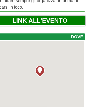
ntattare sempre gli organizzatori prima di
carsi in loco.
LINK ALL'EVENTO
DOVE