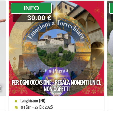
­INFO
30.00 €
PER OGNI OCCASIONE - REGALA MOMENTI UNICI,
C
NON OGGETTI
Langhirano (PR)
03 Gen - 27 Dic 2026