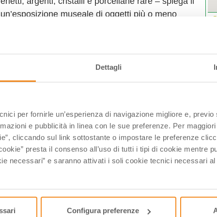
etti, argenti, cristalli e porcellane rare – spiega il
i un’esposizione museale di oggetti più o meno
corso storico della famiglia dei Conti Zanardi Landi
R
lia ha utilizzato nei secoli sulle proprie tavole”.
Dettagli
NE alle ore 11.00 e 15.30.
0
5.20-16.40 e 18.00
ecnici per fornirle un’esperienza di navigazione migliore e, previ
L
rmazioni e pubblicità in linea con le sue preferenze. Per maggiori
2
ie”, cliccando sul link sottostante o impostare le preferenze cli
lta.it
0
cookie” presta il consenso all’uso di tutti i tipi di cookie mentre
0
ie necessari” e saranno attivati i soli cookie tecnici necessari a
1
2
0
ssari
Configura preferenze
A