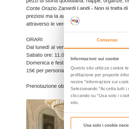
pezzi di storia quotidiana: nappe, organze, merl
Conte Orazio Zanardi Landi - Non si tratta d
preziosi ma la autentica ricostruzione del per
attraverso le vere “mise en place” che la famig
ORARI
Consenso
Dal lunedì al venerdi SOLO SU PRENOTAZIO
Sabato ore: 11.00-14.00-15.20-16.40 e 18.0
Informazioni sui cookie
Domenica e festivi ore: 10.30-12.00-14.00-1
Questo sito utilizza cookie t
15€ per persona
profilazione per proporle info
nostre “informazioni sui cook
Prenotazione obbligatoria: info@castellodiriva
Selezionando “Accetta tutti i 
cliccando su “Usa solo i cook
sito.
Usa solo i cookie nece