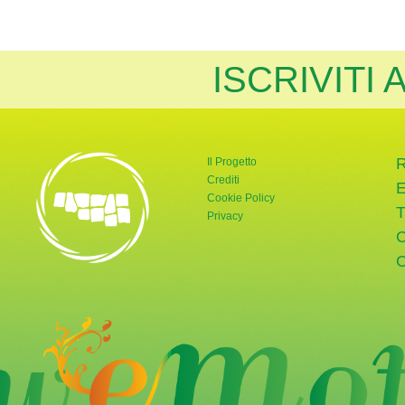
ISCRIVITI
Il Progetto
Crediti
Cookie Policy
Privacy
rnata Verde
tter di Giornata Verde
a pagina Instagram di Giornata Verde