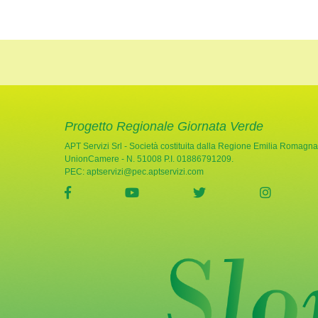
Progetto Regionale Giornata Verde
APT Servizi Srl - Società costituita dalla Regione Emilia Romagna
UnionCamere - N. 51008 P.I. 01886791209.
PEC:
aptservizi@pec.aptservizi.com
visita la pagina Facebook di Giornata Verde
visita la pagina YouTube di Gio
visita la pagina Twi
visita l