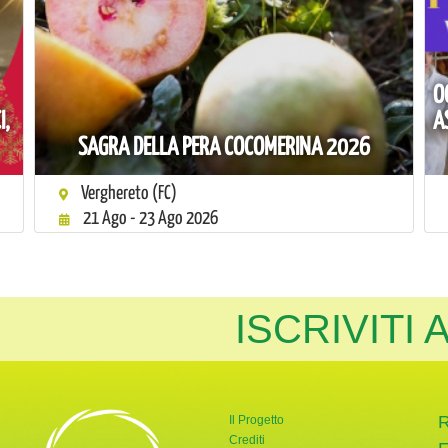
O
I,
A
SAGRA DELLA PERA COCOMERINA 2026
Verghereto (FC)
21 Ago - 23 Ago 2026
ISCRIVITI
Il Progetto
Crediti