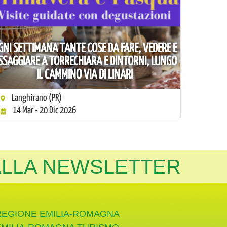
GNI SETTIMANA TANTE COSE DA FARE, VEDERE E
SSAGGIARE A TORRECHIARA E DINTORNI, LUNGO
IL CAMMINO VIA DI LINARI
Langhirano (PR)
14 Mar - 20 Dic 2026
 ALLA NEWSLETTER
REGIONE EMILIA-ROMAGNA