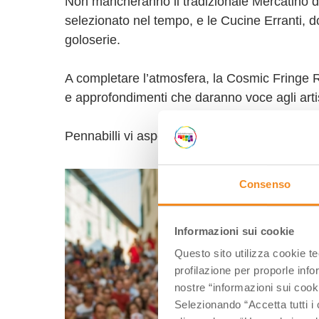
Non mancheranno il tradizionale Mercatino del s
selezionato nel tempo, e le Cucine Erranti, do
goloserie.
A completare l’atmosfera, la Cosmic Fringe R
e approfondimenti che daranno voce agli artist
Pennabilli vi aspetta per un’edizione ricca d
Consenso
Informazioni sui cookie
Questo sito utilizza cookie t
profilazione per proporle info
nostre “informazioni sui cook
Selezionando “Accetta tutti i 