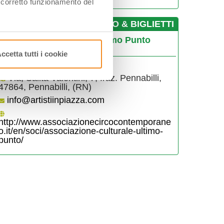
l corretto funzionamento del
­INFO & BIGLIETTI
ssociazione Culturale Ultimo Punto
ennabilli
ccetta tutti i cookie
3388958726
Via, Salita Valentini, 7, fraz. Pennabilli,
47864, Pennabilli, (RN)
info@artistiinpiazza.com
http://www.associazionecircocontemporane
o.it/en/soci/associazione-culturale-ultimo-
punto/