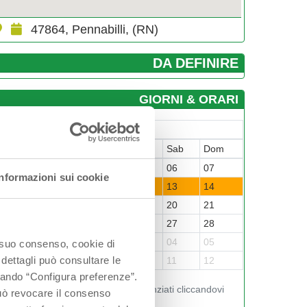
47864, Pennabilli, (RN)
DA DEFINIRE
GIORNI & ORARI
Giugno-2026
un
Mar
Mer
Gio
Ven
Sab
Dom
1
02
03
04
05
06
07
Informazioni sui cookie
8
09
10
11
12
13
14
5
16
17
18
19
20
21
2
23
24
25
26
27
28
9
30
01
02
03
04
05
o suo consenso, cookie di
 dettagli può consultare le
6
07
08
09
10
11
12
ccando “Configura preferenze”.
Visualizza gli orari nei giorni evidenziati cliccandovi
 può revocare il consenso
sopra