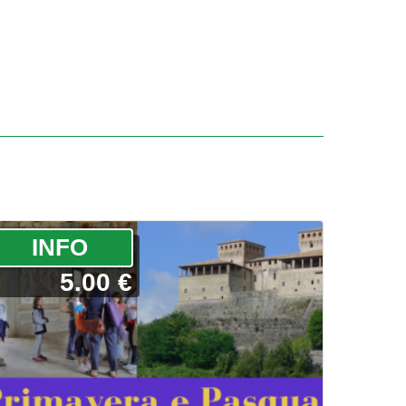
­INFO
5.00 €