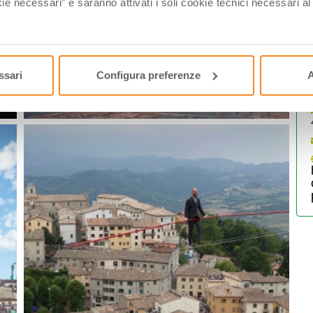
ie necessari” e saranno attivati i soli cookie tecnici necessari a
A
P
ssari
Configura preferenze
A