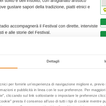
olito e dell’insolito, con artigianato artistico
ve gustare sapori della tradizione, piatti etnici e
adio accompagnerà il Festival con dirette, interviste
i e alle storie del Festival.
i sorprese e magia!
L
0
Dettagli
0
1
2
2
ecnici per fornirle un’esperienza di navigazione migliore e, previ
rmazioni e pubblicità in linea con le sue preferenze. Per maggiori
0
ie”, cliccando sul link sottostante o impostare le preferenze cli
cookie” presta il consenso all’uso di tutti i tipi di cookie mentre