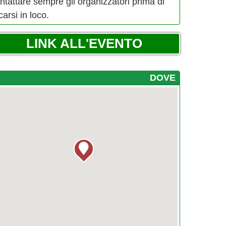
ntattare sempre gli organizzatori prima di
carsi in loco.
LINK ALL'EVENTO
DOVE